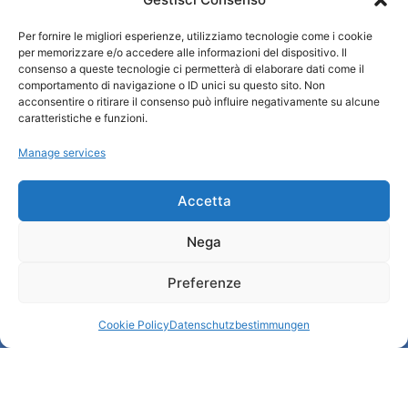
Wer sind wir
Per fornire le migliori esperienze, utilizziamo tecnologie come i cookie
Informationsbüro und touristenempfang / IAT
per memorizzare e/o accedere alle informazioni del dispositivo. Il
Datenschutzbestimmungen
consenso a queste tecnologie ci permetterà di elaborare dati come il
comportamento di navigazione o ID unici su questo sito. Non
Cookie Policy (UE)
acconsentire o ritirare il consenso può influire negativamente su alcune
Credits
caratteristiche e funzioni.
Transparente Verwaltung
Manage services
Informationen
Accetta
Touristenempfang und nützliche Informationen
Nega
Nützliche Dienstleistungen
Broschüren herunterladen
Preferenze
Cookie Policy
Datenschutzbestimmungen