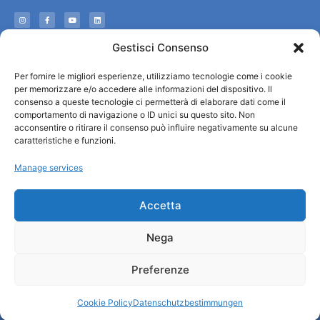
Informationen
Gestisci Consenso
Touristenempfang und nützliche Informationen
Per fornire le migliori esperienze, utilizziamo tecnologie come i cookie
Nützliche Dienstleistungen
per memorizzare e/o accedere alle informazioni del dispositivo. Il
Broschüren herunterladen
consenso a queste tecnologie ci permetterà di elaborare dati come il
comportamento di navigazione o ID unici su questo sito. Non
acconsentire o ritirare il consenso può influire negativamente su alcune
caratteristiche e funzioni.
Manage services
Accetta
Nega
Preferenze
© All rights reserved
Comune di Padova
Cookie Policy
Datenschutzbestimmungen