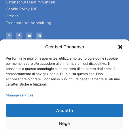
Datenschutzbestimmungen
Cookie Policy (UE)
Credits
Transparente Verwaltung
Informationen
Gestisci Consenso
Touristenempfang und nützliche Informationen
Per fornire le migliori esperienze, utilizziamo tecnologie come i cookie
Nützliche Dienstleistungen
per memorizzare e/o accedere alle informazioni del dispositivo. Il
Broschüren herunterladen
consenso a queste tecnologie ci permetterà di elaborare dati come il
comportamento di navigazione o ID unici su questo sito. Non
acconsentire o ritirare il consenso può influire negativamente su alcune
caratteristiche e funzioni.
Manage services
Accetta
Nega