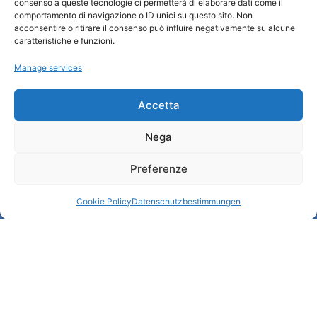
consenso a queste tecnologie ci permetterà di elaborare dati come il
comportamento di navigazione o ID unici su questo sito. Non
Cookie Policy (UE)
acconsentire o ritirare il consenso può influire negativamente su alcune
Credits
caratteristiche e funzioni.
Transparente Verwaltung
Manage services
Informationen
Accetta
Touristenempfang und nützliche Informationen
Nega
Nützliche Dienstleistungen
Broschüren herunterladen
Preferenze
Cookie Policy
Datenschutzbestimmungen