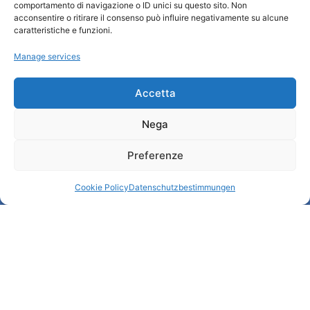
comportamento di navigazione o ID unici su questo sito. Non
Informationsbüro und touristenempfang / IAT
acconsentire o ritirare il consenso può influire negativamente su alcune
caratteristiche e funzioni.
Datenschutzbestimmungen
Cookie Policy (UE)
Manage services
Credits
Transparente Verwaltung
Accetta
Nega
Informationen
Preferenze
Touristenempfang und nützliche Informationen
Nützliche Dienstleistungen
Cookie Policy
Datenschutzbestimmungen
Broschüren herunterladen