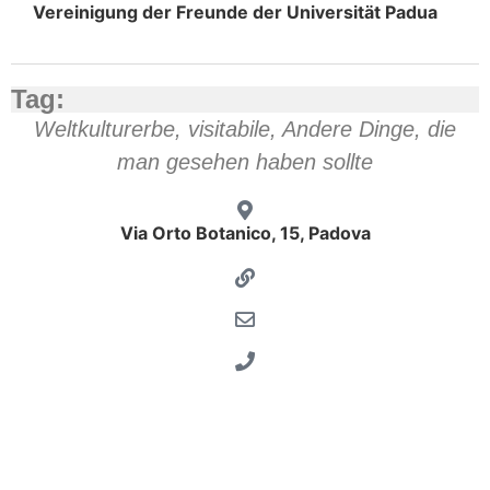
Vereinigung der Freunde der Universität Padua
Tag:
Weltkulturerbe
,
visitabile
,
Andere Dinge, die
man gesehen haben sollte
Via Orto Botanico, 15, Padova
erbario_macchion
museo_ingresso
libro_mattioli
spezieria_1