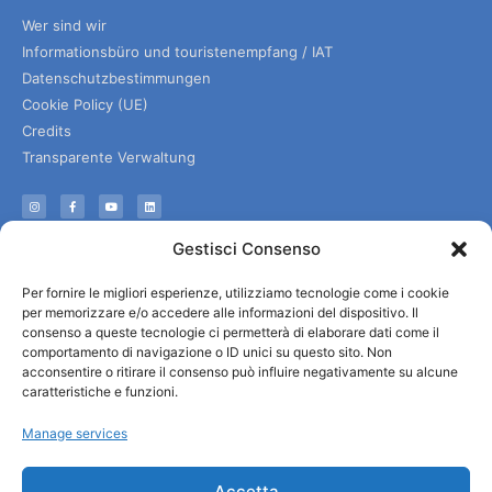
Wer sind wir
Informationsbüro und touristenempfang / IAT
Datenschutzbestimmungen
Cookie Policy (UE)
Credits
Transparente Verwaltung
Informationen
Gestisci Consenso
Touristenempfang und nützliche Informationen
Per fornire le migliori esperienze, utilizziamo tecnologie come i cookie
Nützliche Dienstleistungen
per memorizzare e/o accedere alle informazioni del dispositivo. Il
Broschüren herunterladen
consenso a queste tecnologie ci permetterà di elaborare dati come il
comportamento di navigazione o ID unici su questo sito. Non
acconsentire o ritirare il consenso può influire negativamente su alcune
caratteristiche e funzioni.
Manage services
Accetta