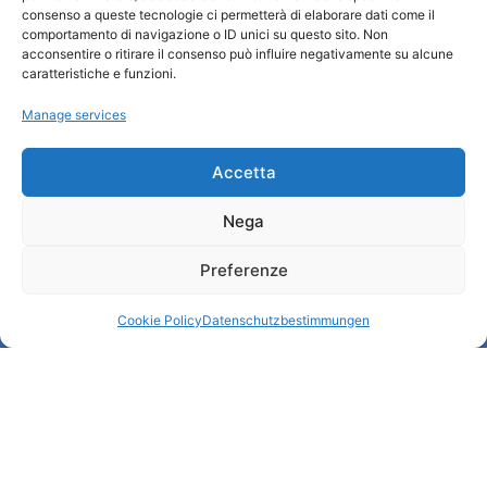
consenso a queste tecnologie ci permetterà di elaborare dati come il
comportamento di navigazione o ID unici su questo sito. Non
Wer sind wir
acconsentire o ritirare il consenso può influire negativamente su alcune
Informationsbüro und touristenempfang / IAT
caratteristiche e funzioni.
Datenschutzbestimmungen
Manage services
Cookie Policy (UE)
Credits
Transparente Verwaltung
Accetta
Nega
Informationen
Preferenze
Touristenempfang und nützliche Informationen
Nützliche Dienstleistungen
Cookie Policy
Datenschutzbestimmungen
Broschüren herunterladen