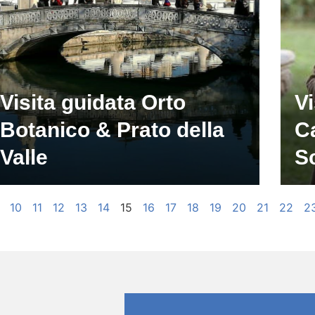
Visita guidata Orto
Vi
Botanico & Prato della
Ca
Valle
S
10
11
12
13
14
15
16
17
18
19
20
21
22
2