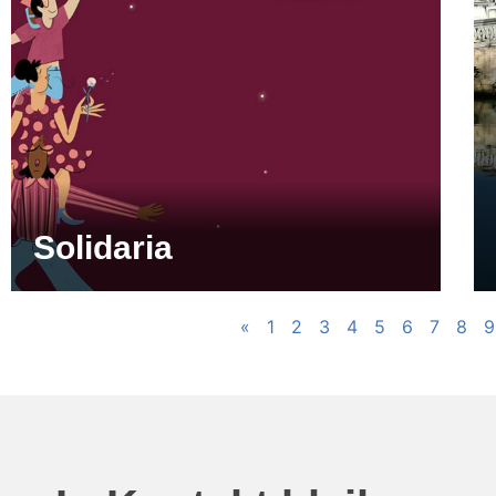
Solidaria
«
1
2
3
4
5
6
7
8
9