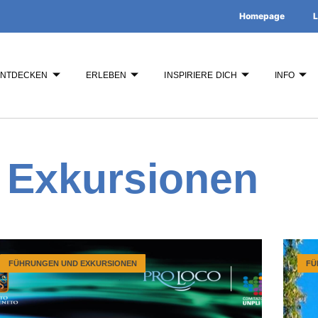
Homepage
L
ENTDECKEN
ERLEBEN
INSPIRIERE DICH
INFO
 Exkursionen
FÜHRUNGEN UND EXKURSIONEN
FÜ