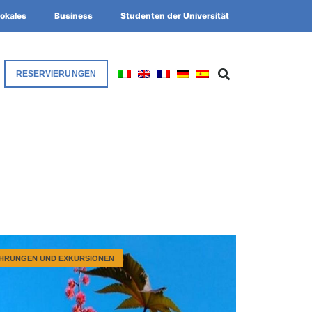
okales
Business
Studenten der Universität
RESERVIERUNGEN
HRUNGEN UND EXKURSIONEN