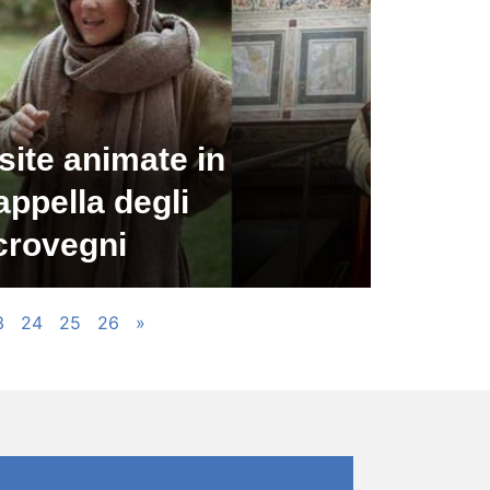
site animate in
ppella degli
crovegni
3
24
25
26
»