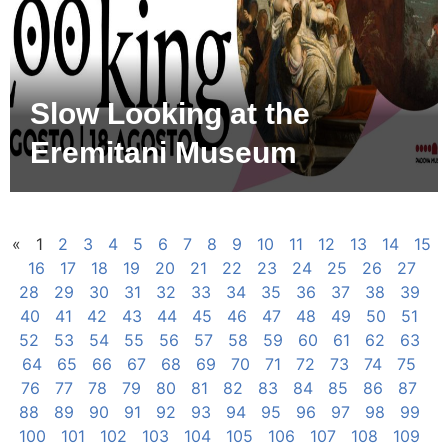
Slow Looking at the
Eremitani Museum
«
1
2
3
4
5
6
7
8
9
10
11
12
13
14
15
16
17
18
19
20
21
22
23
24
25
26
27
28
29
30
31
32
33
34
35
36
37
38
39
40
41
42
43
44
45
46
47
48
49
50
51
52
53
54
55
56
57
58
59
60
61
62
63
64
65
66
67
68
69
70
71
72
73
74
75
76
77
78
79
80
81
82
83
84
85
86
87
88
89
90
91
92
93
94
95
96
97
98
99
100
101
102
103
104
105
106
107
108
109