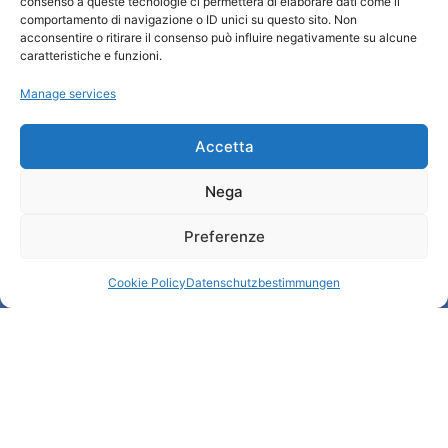
consenso a queste tecnologie ci permetterà di elaborare dati come il
comportamento di navigazione o ID unici su questo sito. Non
Wer sind wir
acconsentire o ritirare il consenso può influire negativamente su alcune
Informationsbüro und touristenempfang / IAT
caratteristiche e funzioni.
Datenschutzbestimmungen
Manage services
Cookie Policy (UE)
Credits
Transparente Verwaltung
Accetta
Nega
Informationen
Preferenze
Touristenempfang und nützliche Informationen
Nützliche Dienstleistungen
Cookie Policy
Datenschutzbestimmungen
Broschüren herunterladen