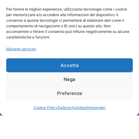
Wer sind wir
Per fornire le migliori esperienze, utilizziamo tecnologie come i cookie
Informationsbüro und touristenempfang / IAT
per memorizzare e/o accedere alle informazioni del dispositivo. Il
Datenschutzbestimmungen
consenso a queste tecnologie ci permetterà di elaborare dati come il
Cookie Policy (UE)
comportamento di navigazione o ID unici su questo sito. Non
acconsentire o ritirare il consenso può influire negativamente su alcune
Credits
caratteristiche e funzioni.
Transparente Verwaltung
Manage services
Informationen
Accetta
Touristenempfang und nützliche Informationen
Nega
Nützliche Dienstleistungen
Broschüren herunterladen
Preferenze
Cookie Policy
Datenschutzbestimmungen