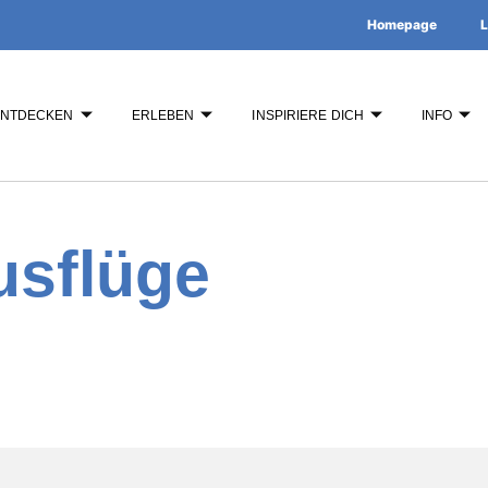
Homepage
L
ENTDECKEN
ERLEBEN
INSPIRIERE DICH
INFO
usflüge