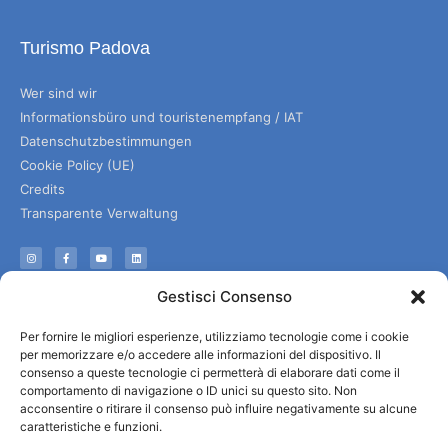
Turismo Padova
Wer sind wir
Informationsbüro und touristenempfang / IAT
Datenschutzbestimmungen
Cookie Policy (UE)
Credits
Transparente Verwaltung
Informationen
Gestisci Consenso
Touristenempfang und nützliche Informationen
Per fornire le migliori esperienze, utilizziamo tecnologie come i cookie
Nützliche Dienstleistungen
per memorizzare e/o accedere alle informazioni del dispositivo. Il
Broschüren herunterladen
consenso a queste tecnologie ci permetterà di elaborare dati come il
comportamento di navigazione o ID unici su questo sito. Non
acconsentire o ritirare il consenso può influire negativamente su alcune
caratteristiche e funzioni.