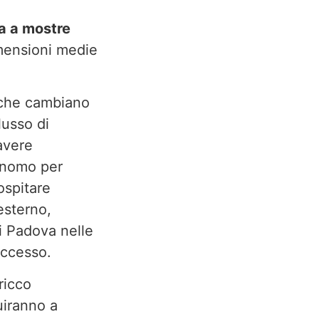
a a mostre
imensioni medie
 che cambiano
lusso di
 avere
onomo per
ospitare
esterno,
i Padova nelle
uccesso.
ricco
uiranno a