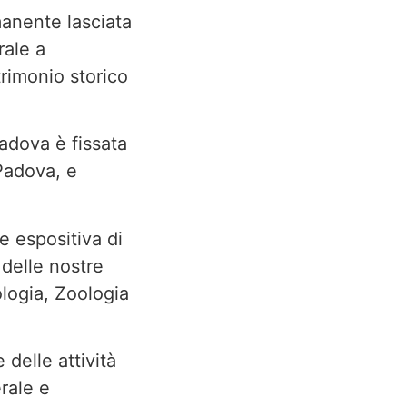
manente lasciata
rale a
trimonio storico
adova è fissata
Padova, e
e espositiva di
 delle nostre
ologia, Zoologia
delle attività
erale e