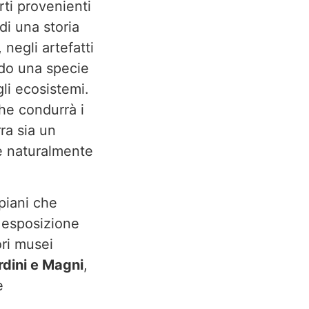
rti provenienti
di una storia
 negli artefatti
ando una specie
li ecosistemi.
che condurrà i
ra sia un
 è naturalmente
piani che
 esposizione
ri musei
dini e Magni
,
e