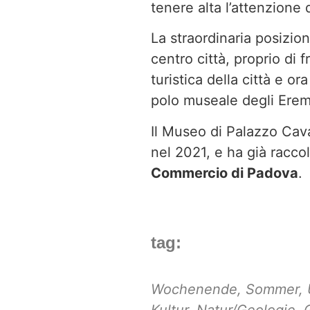
tenere alta l’attenzione 
La straordinaria posizion
centro città, proprio di 
turistica della città e 
polo museale degli Eremit
Il Museo di Palazzo Cava
nel 2021, e ha già racco
Commercio di Padova
.
tag:
Wochenende
,
Sommer
,
Kultur
,
Natur/Geologie
,