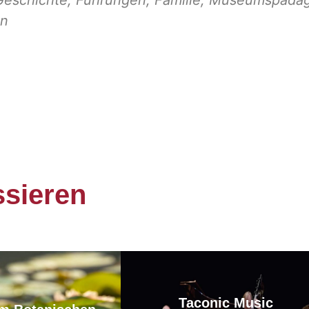
en
ssieren
Taconic Music