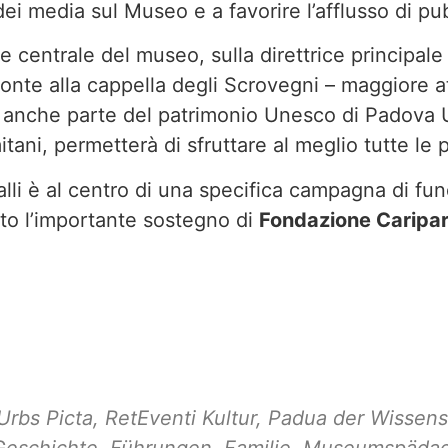
dei media sul Museo e a favorire l’afflusso di pu
e centrale del museo, sulla direttrice principale
fronte alla cappella degli Scrovegni – maggiore a
ora anche parte del patrimonio Unesco di Padova U
ani, permetterà di sfruttare al meglio tutte le p
lli è al centro di una specifica campagna di fund
lto l’importante sostegno di
Fondazione Caripa
Urbs Picta
,
RetEventi Kultur
,
Padua der Wissens
Geschichte
,
Führungen
,
Familie
,
Museumspädag