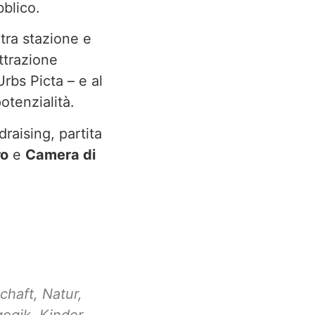
bblico.
 tra stazione e
ttrazione
rbs Picta – e al
otenzialità.
raising, partita
ro
e
Camera di
chaft
,
Natur
,
ogik
,
Kinder
,