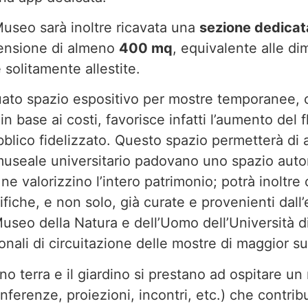
useo sarà inoltre ricavata una
sezione dedicat
tensione di almeno
400 mq
, equivalente alle d
 solitamente allestite.
uato spazio espositivo per mostre temporanee,
in base ai costi, favorisce infatti l’aumento del f
ubblico fidelizzato. Questo spazio permetterà di
museale universitario padovano uno spazio aut
 valorizzino l’intero patrimonio; potrà inoltre 
fiche, e non solo, già curate e provenienti dall’
Museo della Natura e dell’Uomo dell’Università d
ionali di circuitazione delle mostre di maggior s
ano terra e il giardino si prestano ad ospitare un 
ferenze, proiezioni, incontri, etc.) che contrib