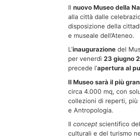
Il
nuovo Museo della Na
alla città dalle celebraz
disposizione della citta
e museale dell’Ateneo.
L’
inaugurazione
del Muse
per venerdì
23 giugno 
precede l’
apertura al p
Il Museo sarà il più gr
circa 4.000 mq, con solu
collezioni di reperti, p
e Antropologia.
Il
concept
scientifico de
culturali e del turismo n