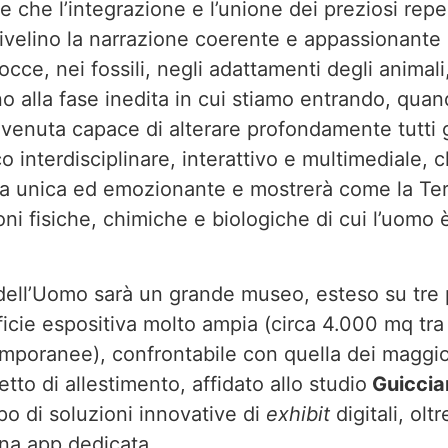
e che l’integrazione e l’unione dei preziosi repe
 rivelino la narrazione coerente e appassionante 
rocce, nei fossili, negli adattamenti degli animali,
ino alla fase inedita in cui stiamo entrando, qu
divenuta capace di alterare profondamente tutti g
 interdisciplinare, interattivo e multimediale, 
nza unica ed emozionante e mostrerà come la Ter
oni fisiche, chimiche e biologiche di cui l’uomo
 dell’Uomo sarà un grande museo, esteso su tre 
cie espositiva molto ampia (circa 4.000 mq tra
poranee), confrontabile con quella dei maggio
ogetto di allestimento, affidato allo studio
Guicciar
o di soluzioni innovative di
exhibit
digitali, oltr
una app dedicata.