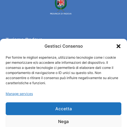
Turismo Padova
Gestisci Consenso
Wer sind wir
Per fornire le migliori esperienze, utilizziamo tecnologie come i cookie
Informationsbüro und touristenempfang / IAT
per memorizzare e/o accedere alle informazioni del dispositivo. Il
Datenschutzbestimmungen
consenso a queste tecnologie ci permetterà di elaborare dati come il
comportamento di navigazione o ID unici su questo sito. Non
Cookie Policy (UE)
acconsentire o ritirare il consenso può influire negativamente su alcune
Credits
caratteristiche e funzioni.
Transparente Verwaltung
Manage services
Informationen
Accetta
Touristenempfang und nützliche Informationen
Nega
Nützliche Dienstleistungen