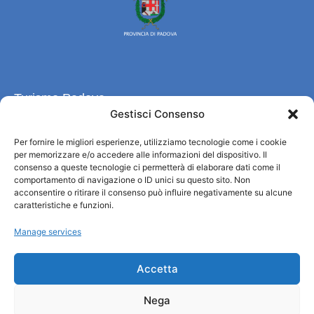
Turismo Padova
Gestisci Consenso
Wer sind wir
Per fornire le migliori esperienze, utilizziamo tecnologie come i cookie
Informationsbüro und touristenempfang / IAT
per memorizzare e/o accedere alle informazioni del dispositivo. Il
Datenschutzbestimmungen
consenso a queste tecnologie ci permetterà di elaborare dati come il
comportamento di navigazione o ID unici su questo sito. Non
Cookie Policy (UE)
acconsentire o ritirare il consenso può influire negativamente su alcune
Credits
caratteristiche e funzioni.
Transparente Verwaltung
Manage services
Informationen
Accetta
Touristenempfang und nützliche Informationen
Nega
Nützliche Dienstleistungen