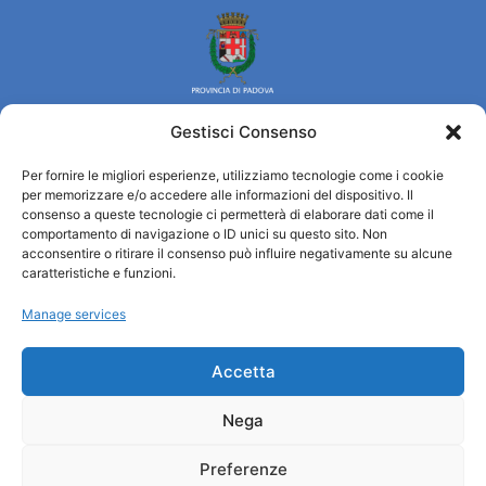
Gestisci Consenso
Per fornire le migliori esperienze, utilizziamo tecnologie come i cookie
Turismo Padova
per memorizzare e/o accedere alle informazioni del dispositivo. Il
consenso a queste tecnologie ci permetterà di elaborare dati come il
comportamento di navigazione o ID unici su questo sito. Non
Wer sind wir
acconsentire o ritirare il consenso può influire negativamente su alcune
Informationsbüro und touristenempfang / IAT
caratteristiche e funzioni.
Datenschutzbestimmungen
Manage services
Cookie Policy (UE)
Credits
Transparente Verwaltung
Accetta
Nega
Informationen
Preferenze