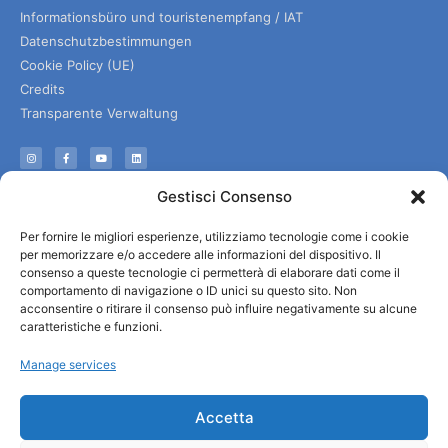
Informationsbüro und touristenempfang / IAT
Datenschutzbestimmungen
Cookie Policy (UE)
Credits
Transparente Verwaltung
Informationen
Gestisci Consenso
Touristenempfang und nützliche Informationen
Per fornire le migliori esperienze, utilizziamo tecnologie come i cookie
Nützliche Dienstleistungen
per memorizzare e/o accedere alle informazioni del dispositivo. Il
Broschüren herunterladen
consenso a queste tecnologie ci permetterà di elaborare dati come il
comportamento di navigazione o ID unici su questo sito. Non
acconsentire o ritirare il consenso può influire negativamente su alcune
caratteristiche e funzioni.
Manage services
Accetta