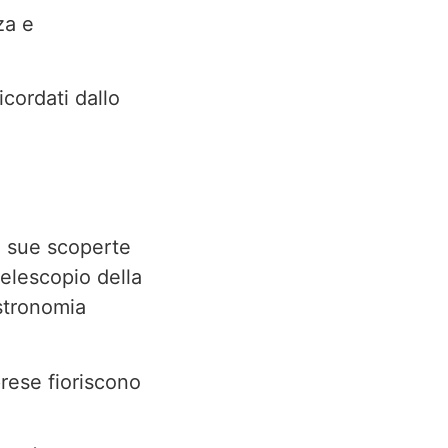
za e
icordati dallo
e sue scoperte
elescopio della
astronomia
prese fioriscono