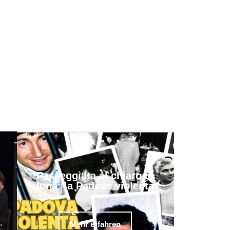
Passeggiata al chiaro di
luna: la Padova violenta
Mehr erfahren