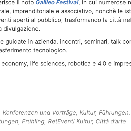
risce il noto
Galileo Festival
, in cui numerose r
ale, imprenditoriale e associativo, nonchè le ist
enti aperti al pubblico, trasformando la città n
a divulgazione.
e guidate in azienda, incontri, seminari, talk co
rasferimento tecnologico.
economy, life sciences, robotica e 4.0 e impre
,
Konferenzen und Vorträge
,
Kultur
,
Führungen
ltungen
,
Frühling
,
RetEventi Kultur
,
Città d’arte