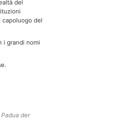
ealtà del
ituzioni
el capoluogo del
n i grandi nomi
se.
,
Padua der