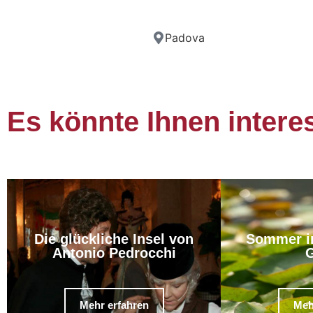
Padova
Es könnte Ihnen intere
Die glückliche Insel von
Sommer i
Antonio Pedrocchi
G
Mehr erfahren
Meh