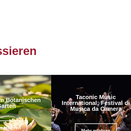
ssieren
Taconic Music
m Botanischen
International: Festival di
arten
Musica da Camera
r erfahren
Mehr erfahren