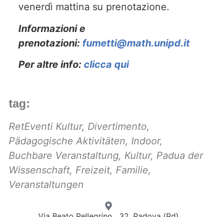
venerdì mattina su prenotazione.
Informazioni e
prenotazioni:
fumetti@math.unipd.it
Per altre info:
clicca qui
tag:
RetEventi Kultur
,
Divertimento
,
Pädagogische Aktivitäten
,
Indoor
,
Buchbare Veranstaltung
,
Kultur
,
Padua der
Wissenschaft
,
Freizeit
,
Familie
,
Veranstaltungen
Via Beato Pellegrino , 32, Padova (Pd)