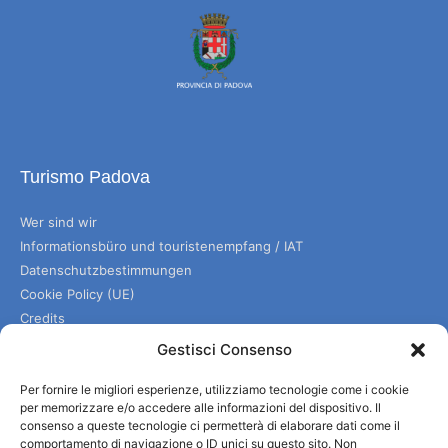
Turismo Padova
Wer sind wir
Informationsbüro und touristenempfang / IAT
Datenschutzbestimmungen
Cookie Policy (UE)
Credits
Transparente Verwaltung
Gestisci Consenso
Per fornire le migliori esperienze, utilizziamo tecnologie come i cookie
Informationen
per memorizzare e/o accedere alle informazioni del dispositivo. Il
consenso a queste tecnologie ci permetterà di elaborare dati come il
comportamento di navigazione o ID unici su questo sito. Non