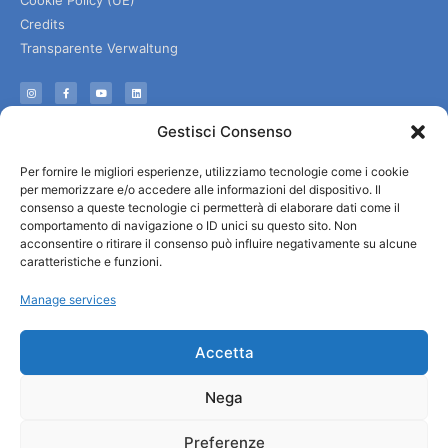
Credits
Transparente Verwaltung
Informationen
Gestisci Consenso
Touristenempfang und nützliche Informationen
Per fornire le migliori esperienze, utilizziamo tecnologie come i cookie
Nützliche Dienstleistungen
per memorizzare e/o accedere alle informazioni del dispositivo. Il
Broschüren herunterladen
consenso a queste tecnologie ci permetterà di elaborare dati come il
comportamento di navigazione o ID unici su questo sito. Non
acconsentire o ritirare il consenso può influire negativamente su alcune
caratteristiche e funzioni.
Manage services
Accetta
Nega
Preferenze