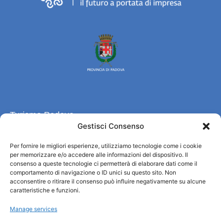
Turismo Padova
Gestisci Consenso
Wer sind wir
Per fornire le migliori esperienze, utilizziamo tecnologie come i cookie
Informationsbüro und touristenempfang / IAT
per memorizzare e/o accedere alle informazioni del dispositivo. Il
Datenschutzbestimmungen
consenso a queste tecnologie ci permetterà di elaborare dati come il
Cookie Policy (UE)
comportamento di navigazione o ID unici su questo sito. Non
acconsentire o ritirare il consenso può influire negativamente su alcune
Credits
caratteristiche e funzioni.
Transparente Verwaltung
Manage services