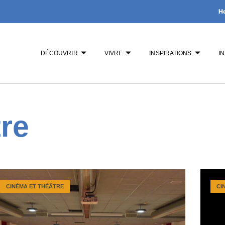
H
DÉCOUVRIR
VIVRE
INSPIRATIONS
I
re
CINÉMA ET THÉÂTRE
CI