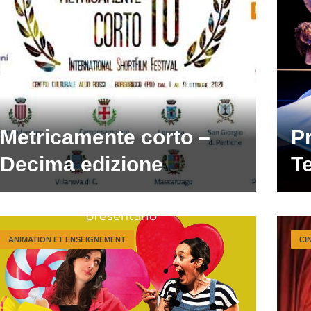
Metricamente corto –
P
Decima edizione
T
ANIMATION ET ENSEIGNEMENT
CI