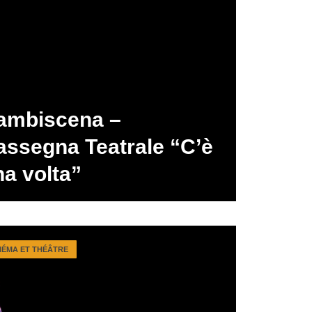
ambiscena –
assegna Teatrale “C’è
a volta”
NÉMA ET THÉÂTRE