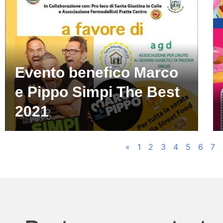
Evento benefico Marco
e Pippo Simpi The Best
2021
«
1
2
3
4
5
6
7