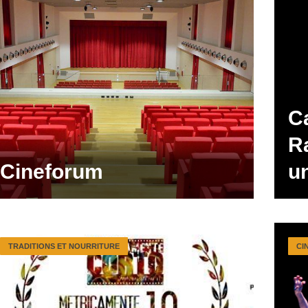
C
R
Cineforum
un
TRADITIONS ET NOURRITURE
CI