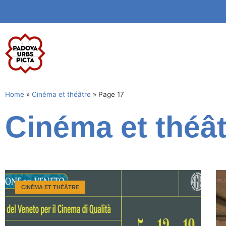
Home
»
Cinéma et théâtre
»
Page 17
Cinéma et théât
CINÉMA ET THÉÂTRE