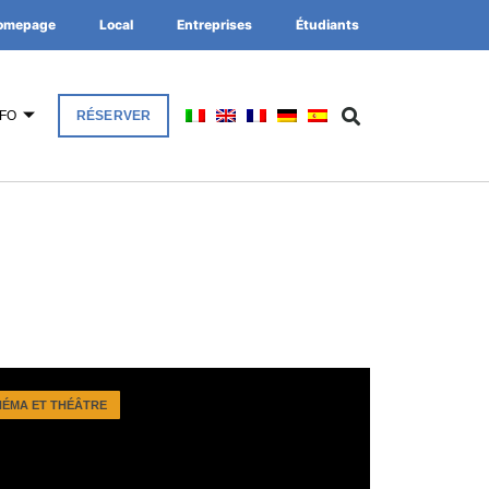
omepage
Local
Entreprises
Étudiants
NFO
RÉSERVER
NÉMA ET THÉÂTRE