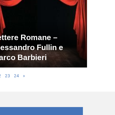
ettere Romane –
essandro Fullin e
arco Barbieri
2
23
24
»