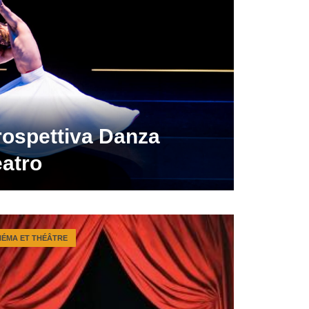
rospettiva Danza
eatro
NÉMA ET THÉÂTRE