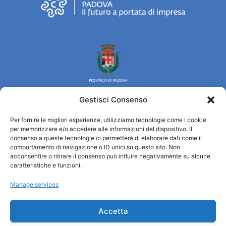
Gestisci Consenso
Per fornire le migliori esperienze, utilizziamo tecnologie come i cookie
Turismo Padova
per memorizzare e/o accedere alle informazioni del dispositivo. Il
consenso a queste tecnologie ci permetterà di elaborare dati come il
comportamento di navigazione o ID unici su questo sito. Non
Qui sommes-nous ?
acconsentire o ritirare il consenso può influire negativamente su alcune
Information et accueil des tourist / IAT
caratteristiche e funzioni.
Privacy policy
Manage services
Cookie Policy (UE)
Credits
Administration transparente
Accetta