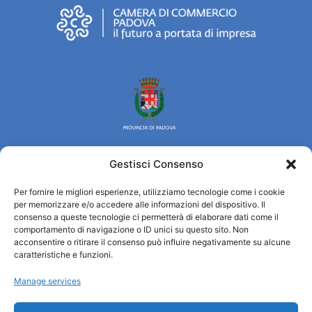
Gestisci Consenso
Turismo Padova
Per fornire le migliori esperienze, utilizziamo tecnologie come i cookie
per memorizzare e/o accedere alle informazioni del dispositivo. Il
consenso a queste tecnologie ci permetterà di elaborare dati come il
Qui sommes-nous ?
comportamento di navigazione o ID unici su questo sito. Non
Information et accueil des tourist / IAT
acconsentire o ritirare il consenso può influire negativamente su alcune
caratteristiche e funzioni.
Privacy policy
Cookie Policy (UE)
Manage services
Credits
Administration transparente