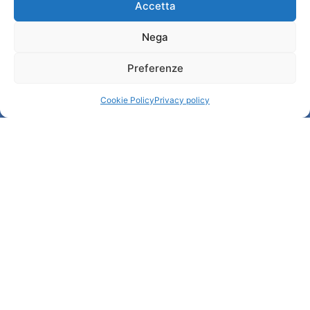
Accetta
Nega
Information
Preferenze
Accueil et informations utiles
Services utiles
Cookie Policy
Privacy policy
Télécharger les brochures
© All rights reserved
Comune di Padova