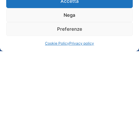
Administration transparente
Accetta
Nega
Information
Preferenze
Accueil et informations utiles
Services utiles
Cookie Policy
Privacy policy
Télécharger les brochures
© All rights reserved
Comune di Padova