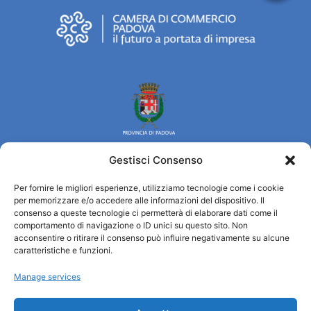
Gestisci Consenso
Per fornire le migliori esperienze, utilizziamo tecnologie come i cookie
Turismo Padova
per memorizzare e/o accedere alle informazioni del dispositivo. Il
consenso a queste tecnologie ci permetterà di elaborare dati come il
comportamento di navigazione o ID unici su questo sito. Non
Qui sommes-nous ?
acconsentire o ritirare il consenso può influire negativamente su alcune
Information et accueil des tourist / IAT
caratteristiche e funzioni.
Privacy policy
Manage services
Cookie Policy (UE)
Credits