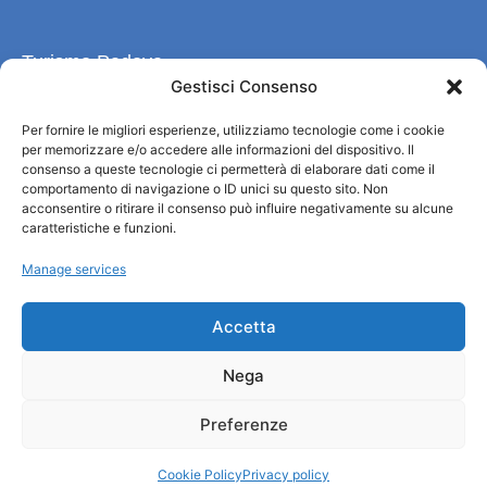
Turismo Padova
Gestisci Consenso
Qui sommes-nous ?
Per fornire le migliori esperienze, utilizziamo tecnologie come i cookie
Information et accueil des tourist / IAT
per memorizzare e/o accedere alle informazioni del dispositivo. Il
Privacy policy
consenso a queste tecnologie ci permetterà di elaborare dati come il
Cookie Policy (UE)
comportamento di navigazione o ID unici su questo sito. Non
acconsentire o ritirare il consenso può influire negativamente su alcune
Credits
caratteristiche e funzioni.
Administration transparente
Manage services
Information
Accetta
Accueil et informations utiles
Nega
Services utiles
Télécharger les brochures
Preferenze
Cookie Policy
Privacy policy