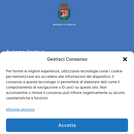
Turismo Padova
Gestisci Consenso
Qui sommes-nous ?
Per fornire le migliori esperienze, utilizziamo tecnologie come i cookie
Information et accueil des tourist / IAT
per memorizzare e/o accedere alle informazioni del dispositivo. Il
Privacy policy
consenso a queste tecnologie ci permetterà di elaborare dati come il
Cookie Policy (UE)
comportamento di navigazione o ID unici su questo sito. Non
acconsentire o ritirare il consenso può influire negativamente su alcune
Credits
caratteristiche e funzioni.
Administration transparente
Manage services
Information
Accetta