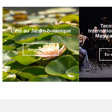
Taco
L’été au Jardin botanique
Internatio
Musica
En savoir plus
En s