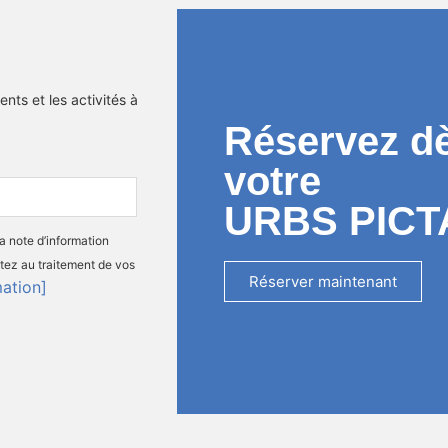
nts et les activités à
Réservez d
votre
URBS PICT
la note d’information
tez au traitement de vos
Réserver maintenant
mation]