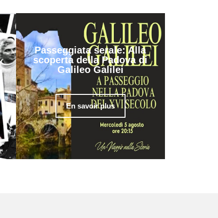
Passeggiata serale: Alla
scoperta della Padova di
Galileo Galilei
En savoir plus