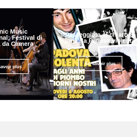
nic Music
Passeggiata al chiaro di
nal: Festival di
luna: la Padova violenta
 da Camera
En savoir plus
avoir plus