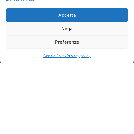
Cookie Policy (UE)
Credits
Administration transparente
Accetta
Nega
Information
Preferenze
Accueil et informations utiles
Services utiles
Cookie Policy
Privacy policy
Télécharger les brochures