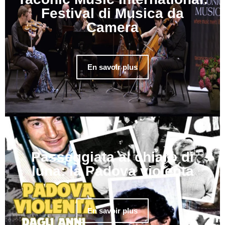
Festival di Musica da
Camera
En savoir plus
Passeggiata al chiaro di
luna: la Padova violenta
En savoir plus