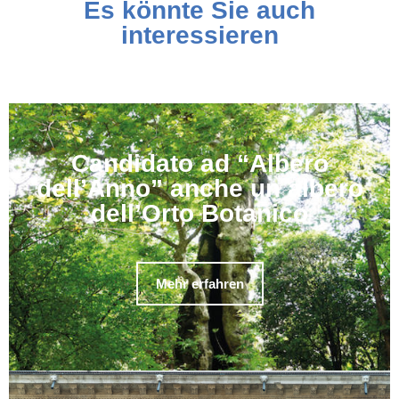
Es könnte Sie auch
interessieren
Candidato ad “Albero
dell’Anno” anche un albero
dell’Orto Botanico
Mehr erfahren