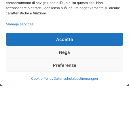
comportamento di navigazione o ID unici su questo sito. Non
Wer sind wir
acconsentire o ritirare il consenso può influire negativamente su alcune
Informationsbüro und touristenempfang / IAT
caratteristiche e funzioni.
Datenschutzbestimmungen
Manage services
Cookie Policy (UE)
Credits
Transparente Verwaltung
Accetta
Nega
Informationen
Preferenze
Touristenempfang und nützliche Informationen
Nützliche Dienstleistungen
Cookie Policy
Datenschutzbestimmungen
Broschüren herunterladen