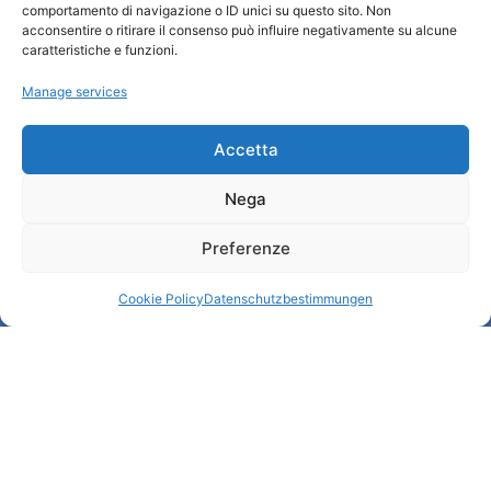
comportamento di navigazione o ID unici su questo sito. Non
Wer sind wir
acconsentire o ritirare il consenso può influire negativamente su alcune
Informationsbüro und touristenempfang / IAT
caratteristiche e funzioni.
Datenschutzbestimmungen
Manage services
Cookie Policy (UE)
Credits
Transparente Verwaltung
Accetta
Nega
Informationen
Preferenze
Touristenempfang und nützliche Informationen
Nützliche Dienstleistungen
Cookie Policy
Datenschutzbestimmungen
Broschüren herunterladen