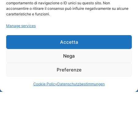
comportamento di navigazione o ID unici su questo sito. Non
Wer sind wir
acconsentire o ritirare il consenso può influire negativamente su alcune
Informationsbüro und touristenempfang / IAT
caratteristiche e funzioni.
Datenschutzbestimmungen
Manage services
Cookie Policy (UE)
Credits
Transparente Verwaltung
Accetta
Nega
Informationen
Preferenze
Touristenempfang und nützliche Informationen
Nützliche Dienstleistungen
Cookie Policy
Datenschutzbestimmungen
Broschüren herunterladen