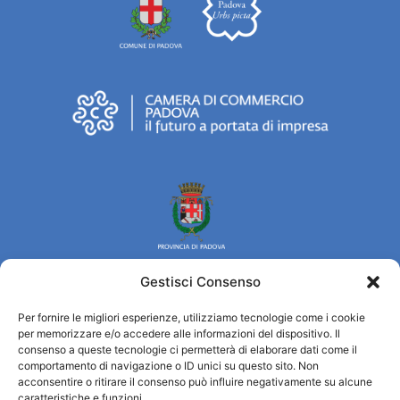
Gestisci Consenso
Per fornire le migliori esperienze, utilizziamo tecnologie come i cookie
Turismo Padova
per memorizzare e/o accedere alle informazioni del dispositivo. Il
consenso a queste tecnologie ci permetterà di elaborare dati come il
comportamento di navigazione o ID unici su questo sito. Non
Wer sind wir
acconsentire o ritirare il consenso può influire negativamente su alcune
Informationsbüro und touristenempfang / IAT
caratteristiche e funzioni.