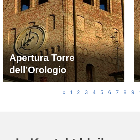
Apertura Torre
dell’Orologio
«
1
2
3
4
5
6
7
8
9