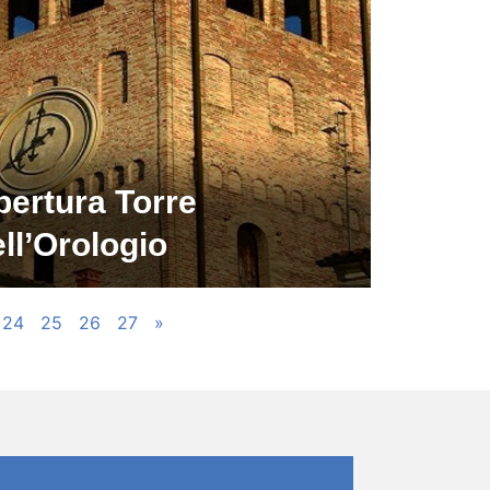
pertura Torre
ll’Orologio
24
25
26
27
»