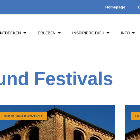
Homepage
L
ENTDECKEN
ERLEBEN
INSPIRIERE DICH
INFO
und Festivals
MUSIK UND KONZERTE
TR