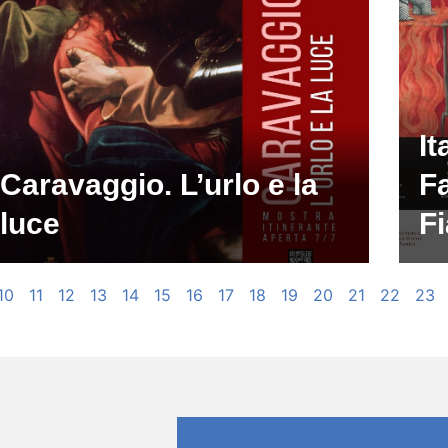
It
Caravaggio. L’urlo e la
Fa
luce
F
10
11
12
13
14
15
16
17
18
19
20
21
22
23