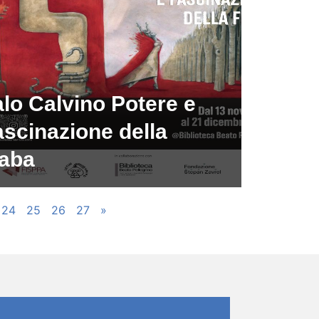
alo Calvino Potere e
scinazione della
iaba
24
25
26
27
»