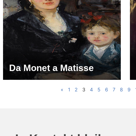
Da Monet a Matisse
«
1
2
3
4
5
6
7
8
9