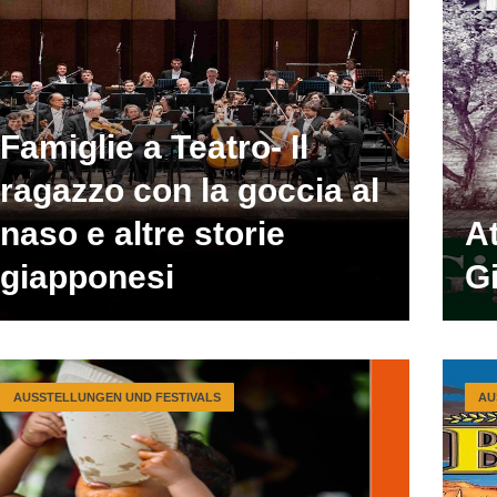
Famiglie a Teatro- Il
ragazzo con la goccia al
naso e altre storie
At
giapponesi
G
AUSSTELLUNGEN UND FESTIVALS
AU