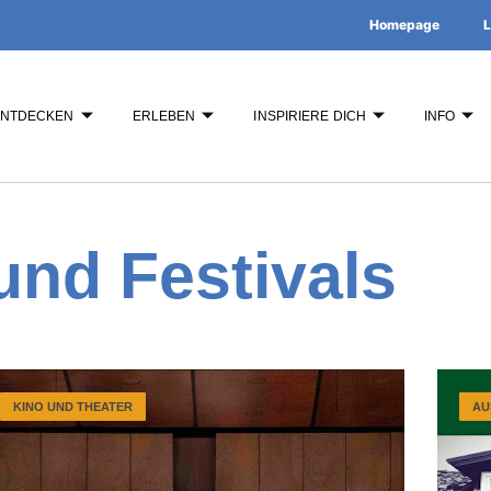
Homepage
L
ENTDECKEN
ERLEBEN
INSPIRIERE DICH
INFO
und Festivals
KINO UND THEATER
AU