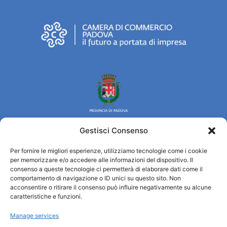
Gestisci Consenso
Per fornire le migliori esperienze, utilizziamo tecnologie come i cookie
Turismo Padova
per memorizzare e/o accedere alle informazioni del dispositivo. Il
consenso a queste tecnologie ci permetterà di elaborare dati come il
comportamento di navigazione o ID unici su questo sito. Non
Wer sind wir
acconsentire o ritirare il consenso può influire negativamente su alcune
Informationsbüro und touristenempfang / IAT
caratteristiche e funzioni.
Datenschutzbestimmungen
Manage services
Cookie Policy (UE)