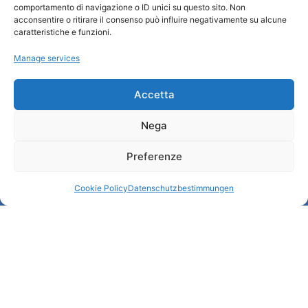
Cookie Policy (UE)
comportamento di navigazione o ID unici su questo sito. Non
acconsentire o ritirare il consenso può influire negativamente su alcune
Credits
caratteristiche e funzioni.
Transparente Verwaltung
Manage services
Informationen
Accetta
Touristenempfang und nützliche Informationen
Nega
Nützliche Dienstleistungen
Broschüren herunterladen
Preferenze
Cookie Policy
Datenschutzbestimmungen