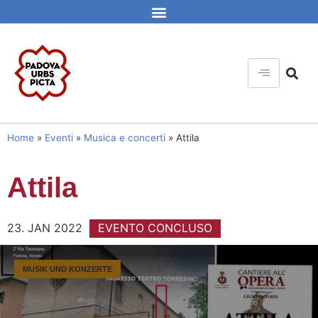
Home
»
Eventi
»
Musica e concerti
»
Attila
Attila
23. JAN 2022
EVENTO CONCLUSO
MUSIK UND KONZERTE