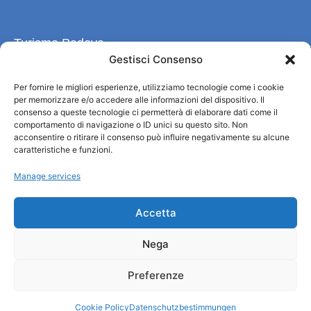
Turismo Padova
Gestisci Consenso
Wer sind wir
Per fornire le migliori esperienze, utilizziamo tecnologie come i cookie
Informationsbüro und touristenempfang / IAT
per memorizzare e/o accedere alle informazioni del dispositivo. Il
Datenschutzbestimmungen
consenso a queste tecnologie ci permetterà di elaborare dati come il
Cookie Policy (UE)
comportamento di navigazione o ID unici su questo sito. Non
acconsentire o ritirare il consenso può influire negativamente su alcune
Credits
caratteristiche e funzioni.
Transparente Verwaltung
Manage services
Informationen
Accetta
Touristenempfang und nützliche Informationen
Nega
Nützliche Dienstleistungen
Broschüren herunterladen
Preferenze
Cookie Policy
Datenschutzbestimmungen