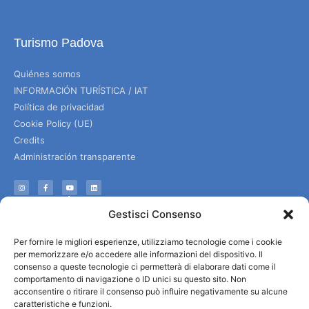
Turismo Padova
Quiénes somos
INFORMACIÓN TURÍSTICA / IAT
Política de privacidad
Cookie Policy (UE)
Credits
Administración transparente
Información
Gestisci Consenso
Acogida e información útil
Per fornire le migliori esperienze, utilizziamo tecnologie come i cookie
Servicios útiles
per memorizzare e/o accedere alle informazioni del dispositivo. Il
Descargar folletos
consenso a queste tecnologie ci permetterà di elaborare dati come il
comportamento di navigazione o ID unici su questo sito. Non
acconsentire o ritirare il consenso può influire negativamente su alcune
caratteristiche e funzioni.