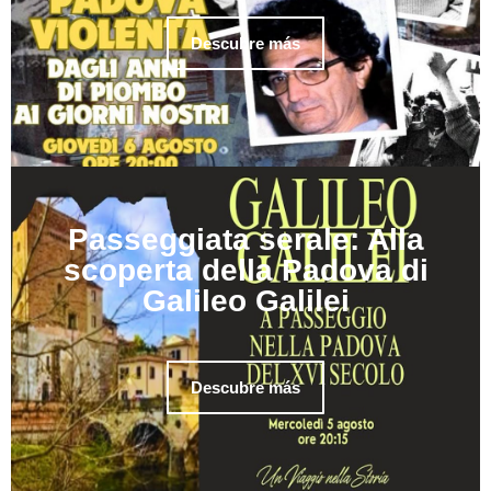
Descubre más
Passeggiata serale: Alla
scoperta della Padova di
Galileo Galilei
Descubre más