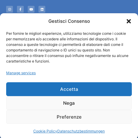
Informationen
Gestisci Consenso
Touristenempfang und nützliche Informationen
Per fornire le migliori esperienze, utilizziamo tecnologie come i cookie
Nützliche Dienstleistungen
per memorizzare e/o accedere alle informazioni del dispositivo. Il
Broschüren herunterladen
consenso a queste tecnologie ci permetterà di elaborare dati come il
comportamento di navigazione o ID unici su questo sito. Non
acconsentire o ritirare il consenso può influire negativamente su alcune
caratteristiche e funzioni.
Manage services
Accetta
Nega
Preferenze
© All rights reserved
Comune di Padova
Cookie Policy
Datenschutzbestimmungen