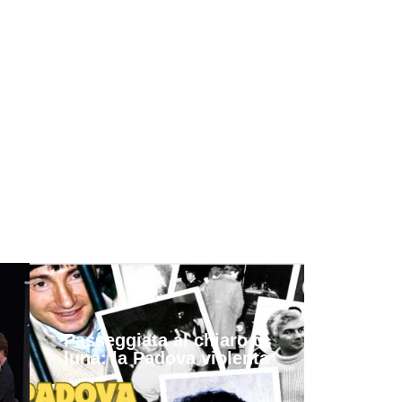
Passeggiata al chiaro di
luna: la Padova violenta