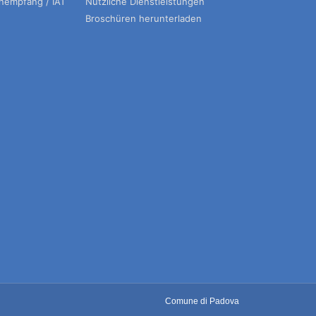
enempfang / IAT
Nützliche Dienstleistungen
Broschüren herunterladen
Comune di Padova