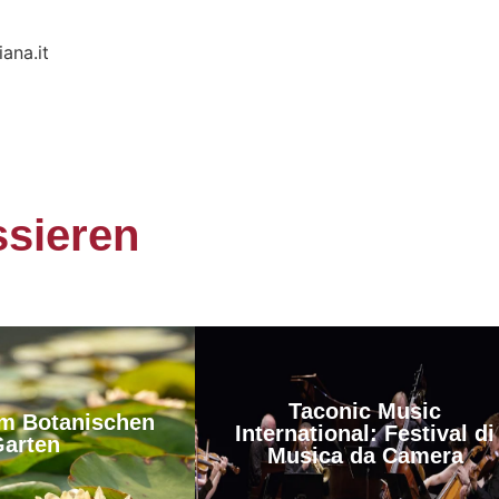
ana.it
ssieren
Taconic Music
m Botanischen
International: Festival di
arten
Musica da Camera