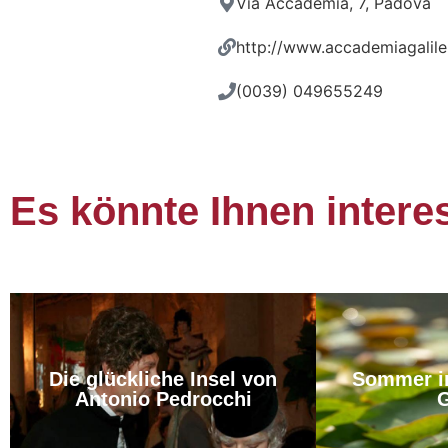
Via Accademia, 7, Padova
http://www.accademiagalilei
(0039) 049655249
Es könnte Ihnen intere
Die glückliche Insel von
Sommer i
Antonio Pedrocchi
G