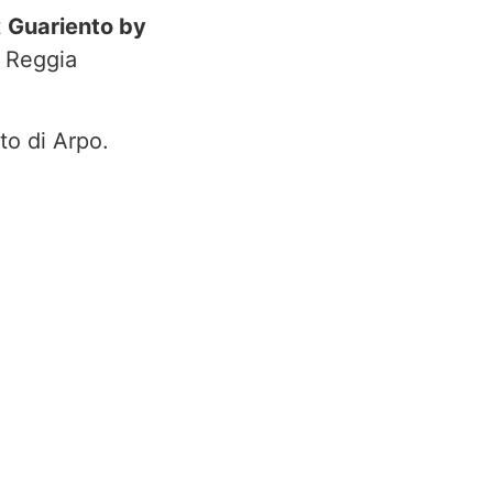
t
Guariento by
e Reggia
to di Arpo.