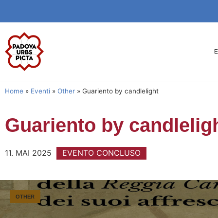
Home
»
Eventi
»
Other
»
Guariento by candlelight
Guariento by candlelig
11. MAI 2025
EVENTO CONCLUSO
OTHER