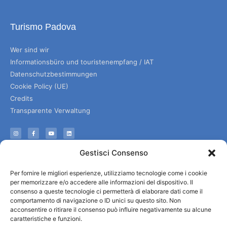
Turismo Padova
Wer sind wir
Informationsbüro und touristenempfang / IAT
Datenschutzbestimmungen
Cookie Policy (UE)
Credits
Transparente Verwaltung
Informationen
Gestisci Consenso
Touristenempfang und nützliche Informationen
Per fornire le migliori esperienze, utilizziamo tecnologie come i cookie
Nützliche Dienstleistungen
per memorizzare e/o accedere alle informazioni del dispositivo. Il
Broschüren herunterladen
consenso a queste tecnologie ci permetterà di elaborare dati come il
comportamento di navigazione o ID unici su questo sito. Non
acconsentire o ritirare il consenso può influire negativamente su alcune
caratteristiche e funzioni.