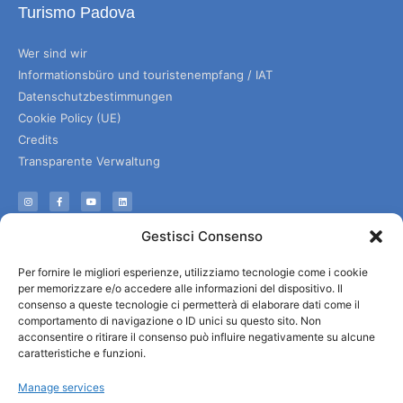
Turismo Padova
Wer sind wir
Informationsbüro und touristenempfang / IAT
Datenschutzbestimmungen
Cookie Policy (UE)
Credits
Transparente Verwaltung
Informationen
Gestisci Consenso
Touristenempfang und nützliche Informationen
Per fornire le migliori esperienze, utilizziamo tecnologie come i cookie
Nützliche Dienstleistungen
per memorizzare e/o accedere alle informazioni del dispositivo. Il
Broschüren herunterladen
consenso a queste tecnologie ci permetterà di elaborare dati come il
comportamento di navigazione o ID unici su questo sito. Non
acconsentire o ritirare il consenso può influire negativamente su alcune
caratteristiche e funzioni.
Manage services