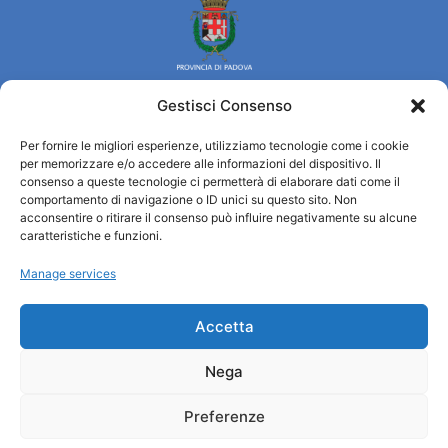
Gestisci Consenso
Per fornire le migliori esperienze, utilizziamo tecnologie come i cookie
Turismo Padova
per memorizzare e/o accedere alle informazioni del dispositivo. Il
consenso a queste tecnologie ci permetterà di elaborare dati come il
comportamento di navigazione o ID unici su questo sito. Non
Wer sind wir
acconsentire o ritirare il consenso può influire negativamente su alcune
Informationsbüro und touristenempfang / IAT
caratteristiche e funzioni.
Datenschutzbestimmungen
Manage services
Cookie Policy (UE)
Credits
Transparente Verwaltung
Accetta
Nega
Informationen
Preferenze
Touristenempfang und nützliche Informationen