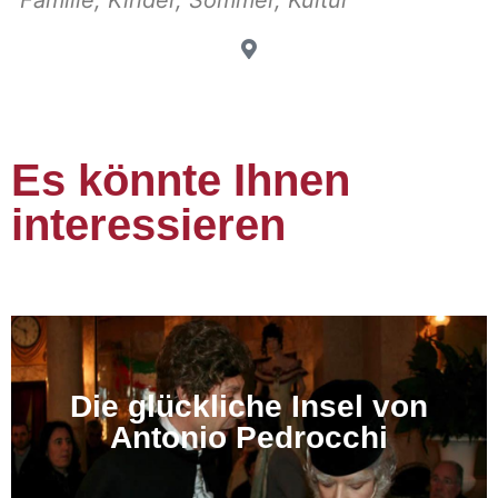
Familie
,
Kinder
,
Sommer
,
Kultur
Es könnte Ihnen
interessieren
Die glückliche Insel von
Antonio Pedrocchi