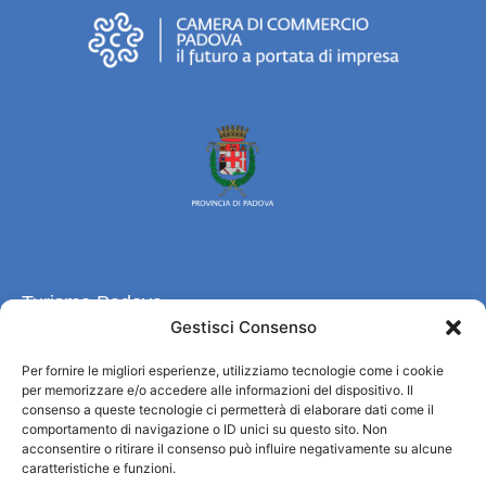
Turismo Padova
Gestisci Consenso
Wer sind wir
Per fornire le migliori esperienze, utilizziamo tecnologie come i cookie
Informationsbüro und touristenempfang / IAT
per memorizzare e/o accedere alle informazioni del dispositivo. Il
Datenschutzbestimmungen
consenso a queste tecnologie ci permetterà di elaborare dati come il
comportamento di navigazione o ID unici su questo sito. Non
Cookie Policy (UE)
acconsentire o ritirare il consenso può influire negativamente su alcune
Credits
caratteristiche e funzioni.
Transparente Verwaltung