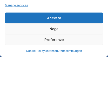
Manage services
Informationen
Accetta
Touristenempfang und nützliche Informationen
Nega
Nützliche Dienstleistungen
Broschüren herunterladen
Preferenze
Cookie Policy
Datenschutzbestimmungen
© All rights reserved
Comune di Padova