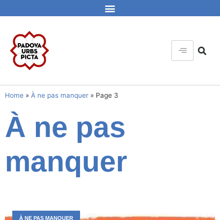
Home
»
À ne pas manquer
»
Page 3
À ne pas
manquer
À NE PAS MANQUER