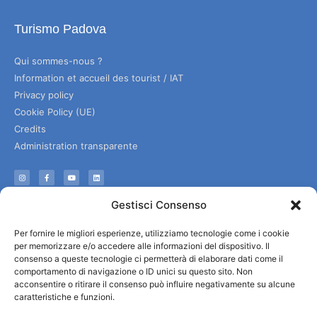
Turismo Padova
Qui sommes-nous ?
Information et accueil des tourist / IAT
Privacy policy
Cookie Policy (UE)
Credits
Administration transparente
Information
Gestisci Consenso
Accueil et informations utiles
Per fornire le migliori esperienze, utilizziamo tecnologie come i cookie
Services utiles
per memorizzare e/o accedere alle informazioni del dispositivo. Il
Télécharger les brochures
consenso a queste tecnologie ci permetterà di elaborare dati come il
comportamento di navigazione o ID unici su questo sito. Non
acconsentire o ritirare il consenso può influire negativamente su alcune
caratteristiche e funzioni.