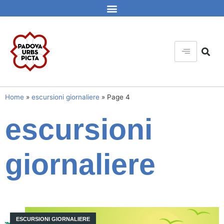
Home
»
escursioni giornaliere
»
Page 4
escursioni
giornaliere
ESCURSIONI GIORNALIERE