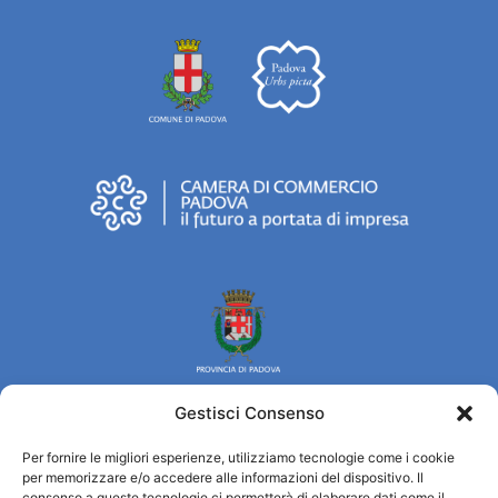
Gestisci Consenso
Per fornire le migliori esperienze, utilizziamo tecnologie come i cookie
Turismo Padova
per memorizzare e/o accedere alle informazioni del dispositivo. Il
consenso a queste tecnologie ci permetterà di elaborare dati come il