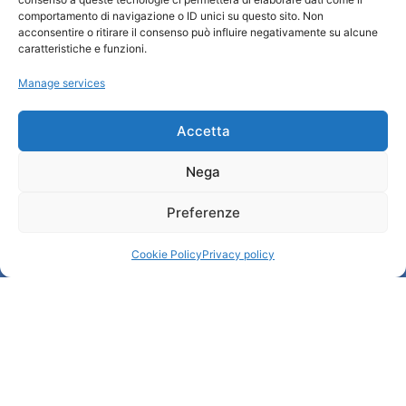
comportamento di navigazione o ID unici su questo sito. Non
Qui sommes-nous ?
acconsentire o ritirare il consenso può influire negativamente su alcune
Information et accueil des tourist / IAT
caratteristiche e funzioni.
Privacy policy
Manage services
Cookie Policy (UE)
Credits
Administration transparente
Accetta
Nega
Information
Preferenze
Accueil et informations utiles
Services utiles
Cookie Policy
Privacy policy
Télécharger les brochures