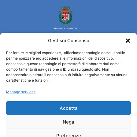
Gestisci Consenso
Per fornire le migliori esperienze, utilizziamo tecnologie come i cookie
Turismo Padova
per memorizzare e/o accedere alle informazioni del dispositivo. Il
consenso a queste tecnologie ci permetterà di elaborare dati come il
comportamento di navigazione o ID unici su questo sito. Non
Qui sommes-nous ?
acconsentire o ritirare il consenso può influire negativamente su alcune
Information et accueil des tourist / IAT
caratteristiche e funzioni.
Privacy policy
Manage services
Cookie Policy (UE)
Credits
Administration transparente
Accetta
Nega
Information
Preferenze